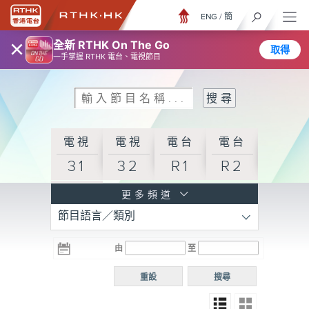
ENG
/
簡
×
全新 RTHK On The Go
取得
一手掌握 RTHK 電台、電視節目
電視
電視
電台
電台
31
32
R1
R2
電台
更多頻道
節目語言／類別
R3
電台
電台
電台
由
至
普通
R4
R5
話台
重設
搜尋