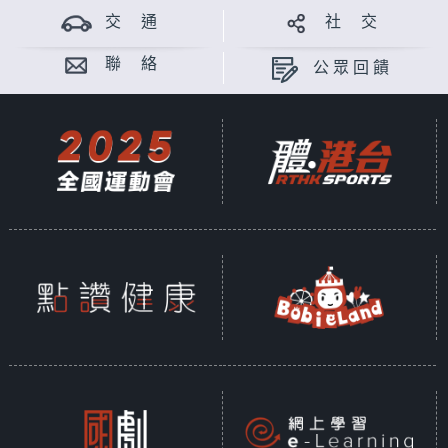
交 通
社 交
聯 絡
公眾回饋