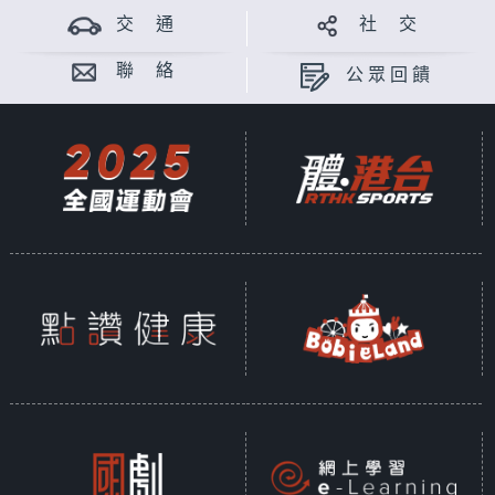
交 通
社 交
聯 絡
公眾回饋