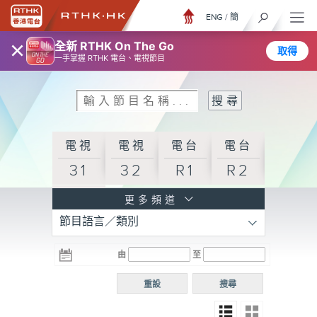
ENG
/
簡
×
全新 RTHK On The Go
取得
一手掌握 RTHK 電台、電視節目
電視
電視
電台
電台
31
32
R1
R2
電台
更多頻道
節目語言／類別
R3
電台
電台
電台
由
至
普通
R4
R5
話台
重設
搜尋