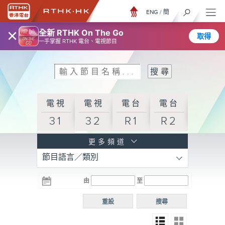
ENG
/
簡
×
全新 RTHK On The Go
取得
一手掌握 RTHK 電台、電視節目
電視
電視
電台
電台
31
32
R1
R2
電台
更多頻道
節目語言／類別
R3
電台
電台
電台
由
至
普通
R4
R5
話台
重設
搜尋