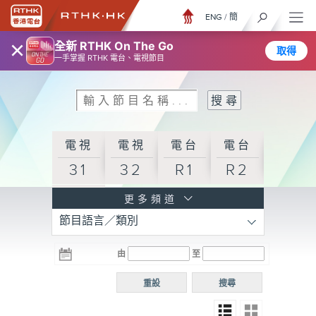
ENG
/
簡
×
全新 RTHK On The Go
取得
一手掌握 RTHK 電台、電視節目
電視
電視
電台
電台
31
32
R1
R2
電台
更多頻道
節目語言／類別
R3
電台
電台
電台
由
至
普通
R4
R5
話台
重設
搜尋