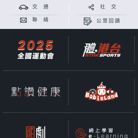
交 通
社 交
聯 絡
公眾回饋