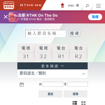
ENG
/
簡
×
全新 RTHK On The Go
取得
一手掌握 RTHK 電台、電視節目
電視
電視
電台
電台
31
32
R1
R2
電台
更多頻道
節目語言／類別
R3
電台
電台
電台
由
至
普通
R4
R5
話台
重設
搜尋