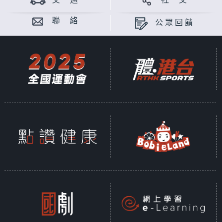
交 通
社 交
聯 絡
公眾回饋