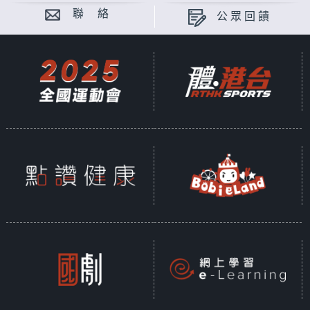
聯 絡
公眾回饋