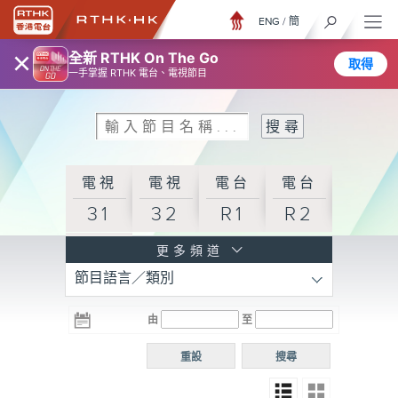
ENG
/
簡
×
全新 RTHK On The Go
取得
一手掌握 RTHK 電台、電視節目
電視
電視
電台
電台
31
32
R1
R2
電台
更多頻道
節目語言／類別
R3
電台
電台
電台
由
至
普通
R4
R5
話台
重設
搜尋