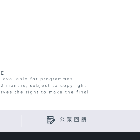
VE
e available for programmes
12 months, subject to copyright
erves the right to make the final
公眾回饋