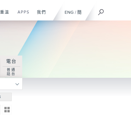
重溫
APPS
我們
ENG
/
簡
電台
普通
話台
尋