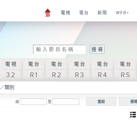
電視
電台
新聞
WEB+
電視
電台
電台
電台
電台
電台
32
R1
R2
R3
R4
R5
／類別
由
至
重設
搜