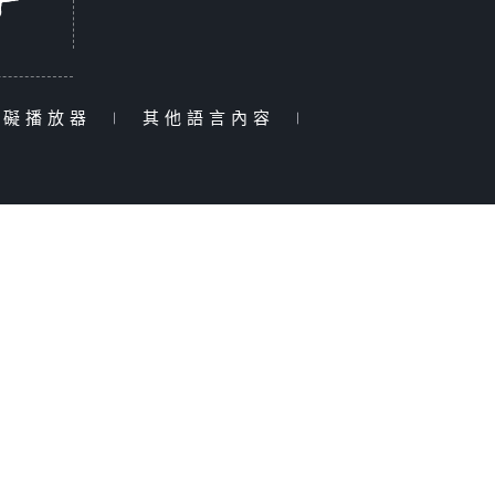
障礙播放器
|
其他語言內容
|