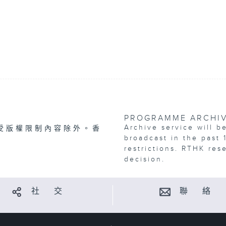
PROGRAMME ARCHI
Archive service will b
受版權限制內容除外。香
broadcast in the past 
restrictions. RTHK res
decision.
社 交
聯 絡