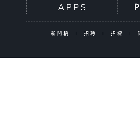
新聞稿
|
招聘
|
招標
|