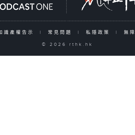
知識產權告示
|
常見問題
|
私隱政策
|
無
© 2026 rthk.hk