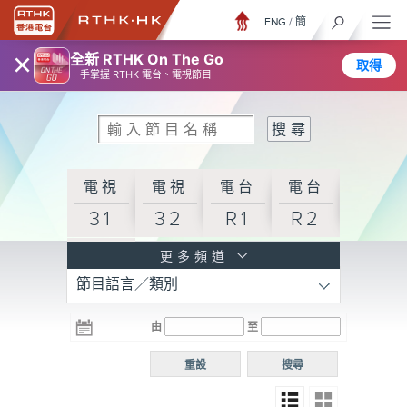
ENG
/
簡
×
全新 RTHK On The Go
取得
一手掌握 RTHK 電台、電視節目
電視
電視
電台
電台
31
32
R1
R2
電台
更多頻道
節目語言／類別
R3
電台
電台
電台
由
至
普通
R4
R5
話台
重設
搜尋