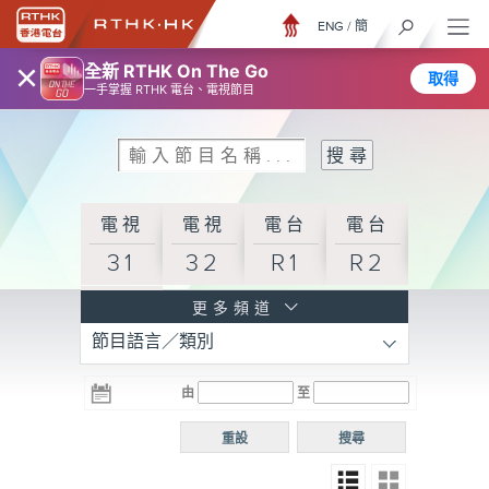
ENG
/
簡
×
全新 RTHK On The Go
取得
一手掌握 RTHK 電台、電視節目
電視
電視
電台
電台
31
32
R1
R2
電台
更多頻道
節目語言／類別
R3
電台
電台
電台
由
至
普通
R4
R5
話台
重設
搜尋