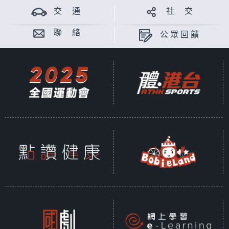
交 通
社 交
聯 絡
公眾回饋