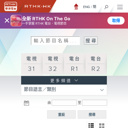
ENG
/
簡
×
全新 RTHK On The Go
取得
一手掌握 RTHK 電台、電視節目
電視
電視
電台
電台
31
32
R1
R2
電台
更多頻道
節目語言／類別
R3
電台
電台
電台
由
至
普通
R4
R5
話台
重設
搜尋