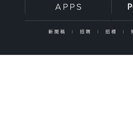
新聞稿
|
招聘
|
招標
|