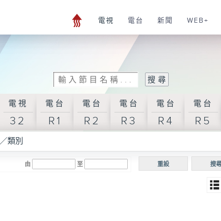
電視
電台
新聞
WEB+
電視
電台
電台
電台
電台
電台
32
R1
R2
R3
R4
R5
／類別
由
至
重設
搜