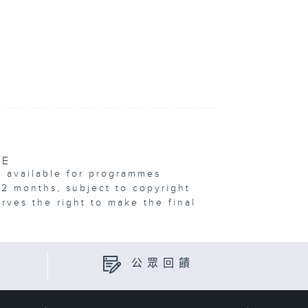
VE
e available for programmes
12 months, subject to copyright
erves the right to make the final
公眾回饋