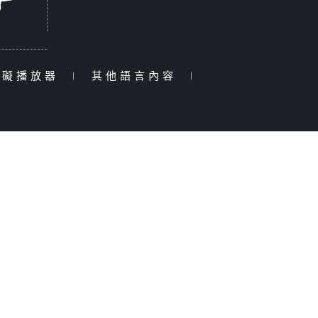
障礙播放器
|
其他語言內容
|