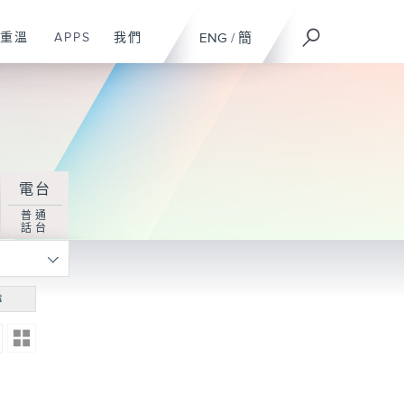
重溫
APPS
我們
ENG
/
簡
電台
普通
話台
尋