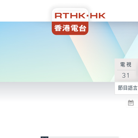
電視
31
節目語言