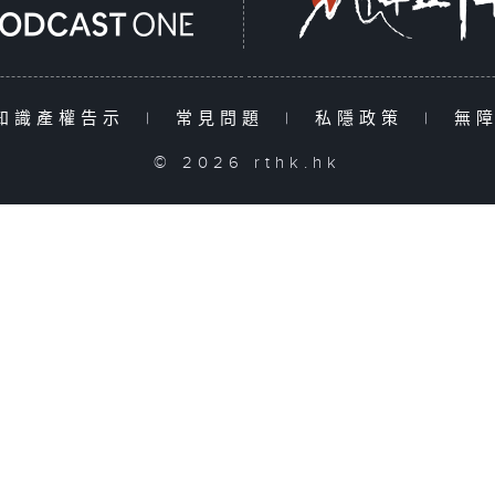
知識產權告示
|
常見問題
|
私隱政策
|
無
© 2026 rthk.hk