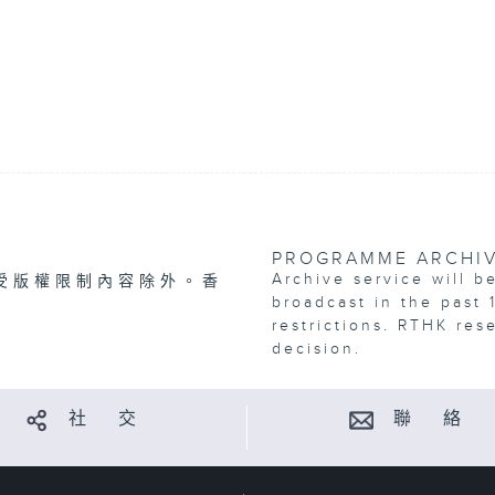
PROGRAMME ARCHI
Archive service will b
受版權限制內容除外。香
broadcast in the past 
restrictions. RTHK res
decision.
社 交
聯 絡