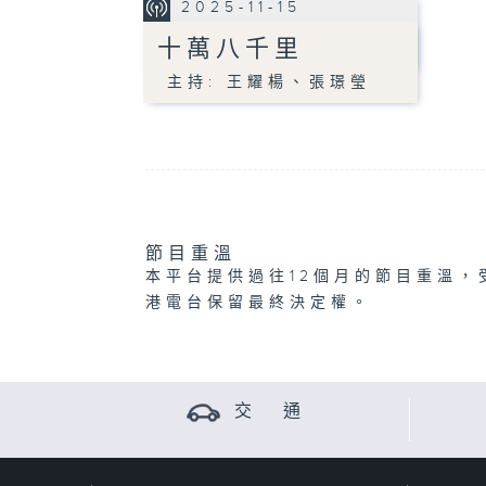
2025-11-15
十萬八千里
主持: 王耀楊、張璟瑩
節目重溫
本平台提供過往12個月的節目重溫，
港電台保留最終決定權。
交 通