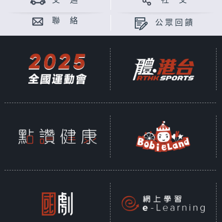
交 通
社 交
聯 絡
公眾回饋