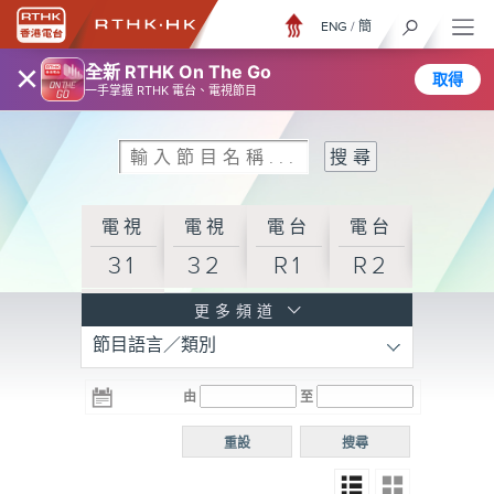
ENG
/
簡
×
全新 RTHK On The Go
取得
一手掌握 RTHK 電台、電視節目
電視
電視
電台
電台
31
32
R1
R2
電台
更多頻道
節目語言／類別
R3
電台
電台
電台
由
至
普通
R4
R5
話台
重設
搜尋