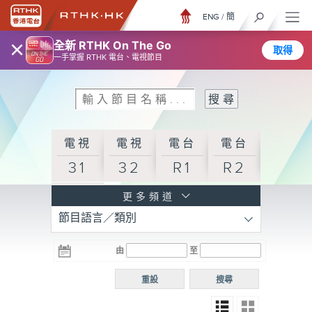
ENG
/
簡
×
全新 RTHK On The Go
取得
一手掌握 RTHK 電台、電視節目
電視
電視
電台
電台
31
32
R1
R2
電台
更多頻道
節目語言／類別
R3
電台
電台
電台
由
至
普通
R4
R5
話台
重設
搜尋