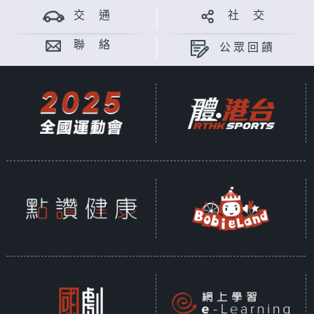
交 通
社 交
聯 絡
公眾回饋