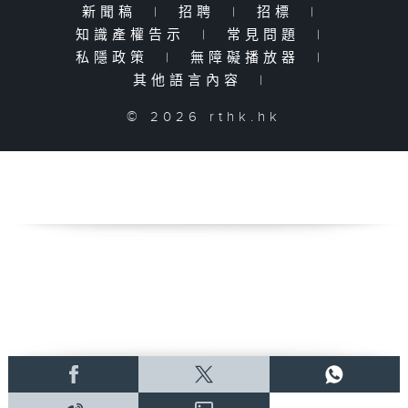
新聞稿
|
招聘
|
招標
|
知識產權告示
|
常見問題
|
私隱政策
|
無障礙播放器
|
其他語言內容
|
© 2026 rthk.hk