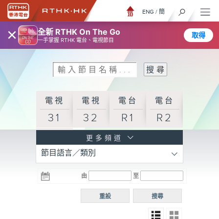
ENG
/
簡
×
全新 RTHK On The Go
取得
一手掌握 RTHK 電台、電視節目
電視
電視
電台
電台
31
32
R1
R2
電台
更多頻道
節目語言／類別
R3
電台
電台
電台
由
至
普通
R4
R5
話台
重設
搜尋