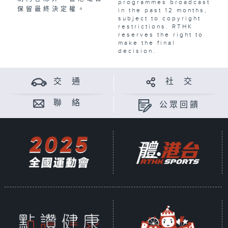
programmes broadcast
保留最終決定權。
in the past 12 months,
subject to copyright
restrictions. RTHK
reserves the right to
make the final
decision.
交 通
社 交
聯 絡
公眾回饋