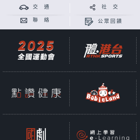
交 通
社 交
聯 絡
公眾回饋