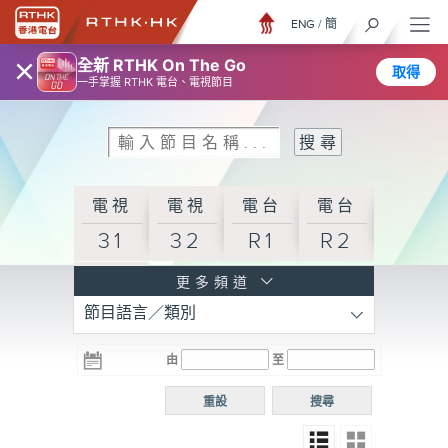
ENG
/
簡
×
全新 RTHK On The Go
取得
一手掌握 RTHK 電台、電視節目
電視
電視
電台
電台
31
32
R1
R2
電台
更多頻道
節目語言／類別
R3
電台
電台
電台
由
至
普通
R4
R5
話台
重設
搜尋