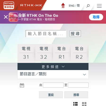
ENG
/
簡
×
全新 RTHK On The Go
取得
一手掌握 RTHK 電台、電視節目
電視
電視
電台
電台
31
32
R1
R2
電台
更多頻道
節目語言／類別
R3
電台
電台
電台
由
至
普通
R4
R5
話台
重設
搜尋