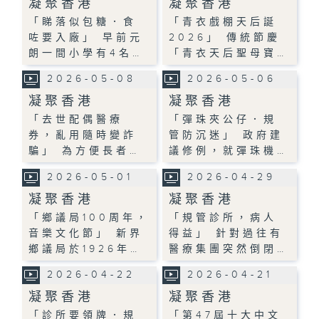
凝聚香港
凝聚香港
「睇落似包糖．食
「青衣戲棚天后誕
咗要入廠」 早前元
2026」 傳統節慶
朗一間小學有4名…
「青衣天后聖母寶…
2026-05-08
2026-05-06
凝聚香港
凝聚香港
「去世配偶醫療
「彈珠夾公仔．規
券，亂用隨時變詐
管防沉迷」 政府建
騙」 為方便長者…
議修例，就彈珠機…
2026-05-01
2026-04-29
凝聚香港
凝聚香港
「鄉議局100周年，
「規管診所，病人
音樂文化節」 新界
得益」 針對過往有
鄉議局於1926年…
醫療集團突然倒閉…
2026-04-22
2026-04-21
凝聚香港
凝聚香港
「診所要領牌．規
「第47屆十大中文