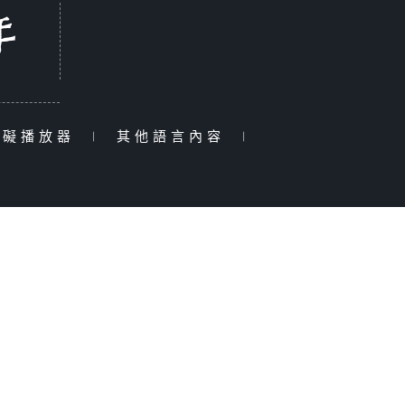
障礙播放器
|
其他語言內容
|