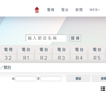
電視
電台
新聞
WEB+
電視
電台
電台
電台
電台
電台
32
R1
R2
R3
R4
R5
／類別
由
至
重設
搜