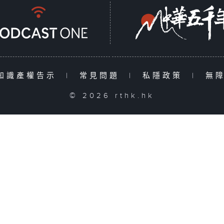
知識產權告示
|
常見問題
|
私隱政策
|
無
© 2026 rthk.hk