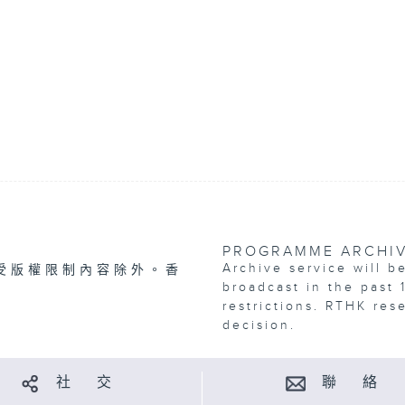
PROGRAMME ARCHI
Archive service will b
受版權限制內容除外。香
broadcast in the past 
restrictions. RTHK res
decision.
社 交
聯 絡