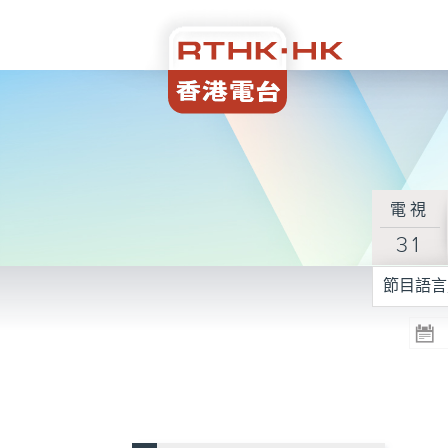
電視
31
節目語言