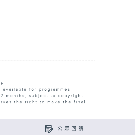
VE
e available for programmes
12 months, subject to copyright
erves the right to make the final
公眾回饋