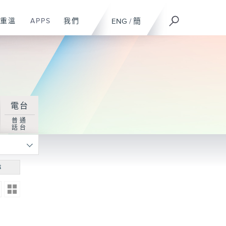
重溫
APPS
我們
ENG
/
簡
電台
普通
話台
尋