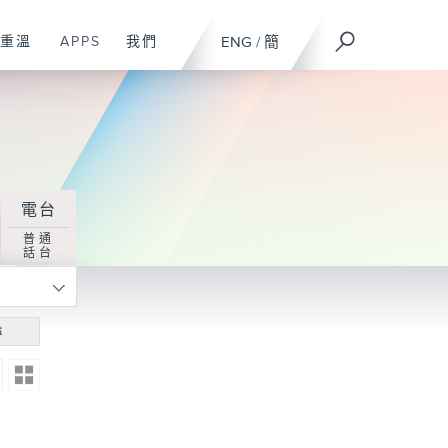
重溫
APPS
我們
ENG
/
簡
電台
普通
話台
尋