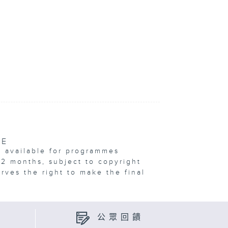
VE
e available for programmes
12 months, subject to copyright
erves the right to make the final
公眾回饋