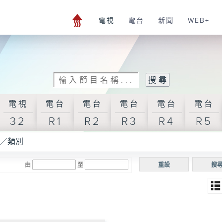
電視
電台
新聞
WEB+
電視
電台
電台
電台
電台
電台
32
R1
R2
R3
R4
R5
／類別
由
至
重設
搜