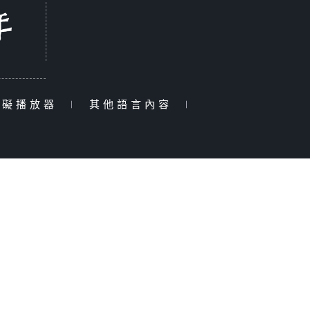
障礙播放器
|
其他語言內容
|