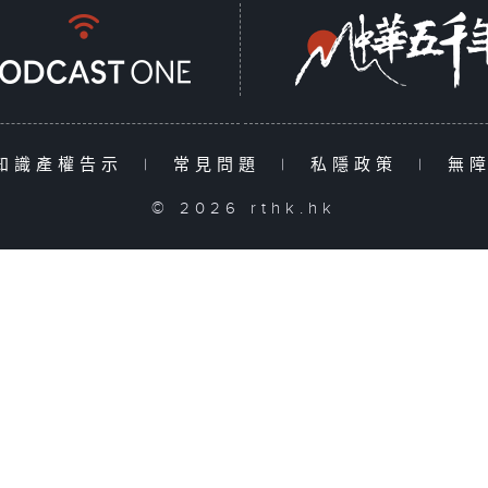
知識產權告示
|
常見問題
|
私隱政策
|
無
© 2026 rthk.hk