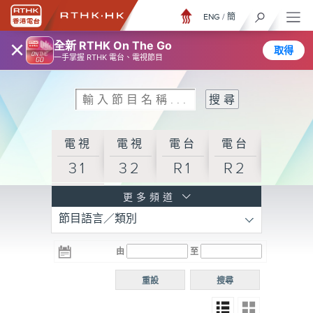
ENG
/
簡
×
全新 RTHK On The Go
取得
一手掌握 RTHK 電台、電視節目
電視
電視
電台
電台
31
32
R1
R2
電台
更多頻道
節目語言／類別
R3
電台
電台
電台
由
至
普通
R4
R5
話台
重設
搜尋