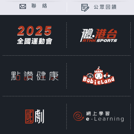
聯 絡
公眾回饋