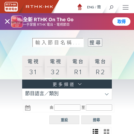
ENG
/
簡
×
全新 RTHK On The Go
取得
一手掌握 RTHK 電台、電視節目
電視
電視
電台
電台
31
32
R1
R2
電台
更多頻道
節目語言／類別
R3
電台
電台
電台
由
至
普通
R4
R5
話台
重設
搜尋