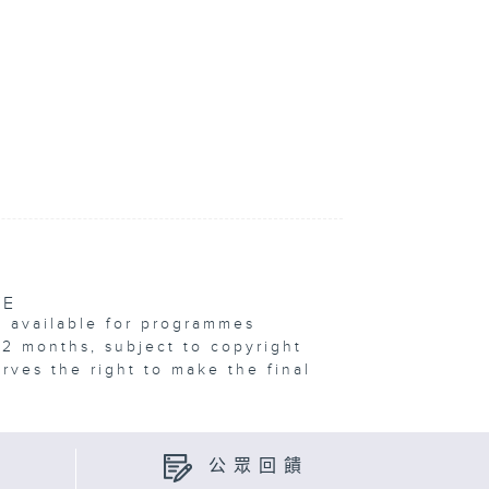
VE
e available for programmes
12 months, subject to copyright
erves the right to make the final
公眾回饋