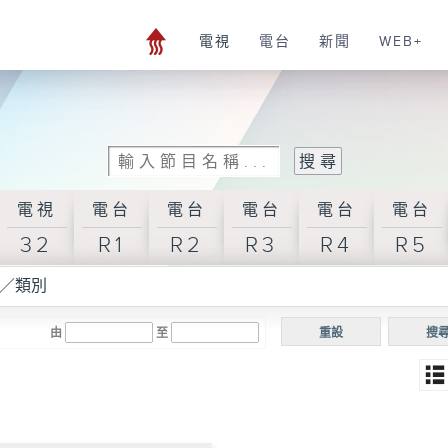
電視
電台
新聞
WEB+
電視
電台
電台
電台
電台
電台
32
R1
R2
R3
R4
R5
／類別
由
至
重設
搜