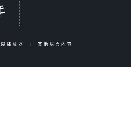
障礙播放器
|
其他語言內容
|