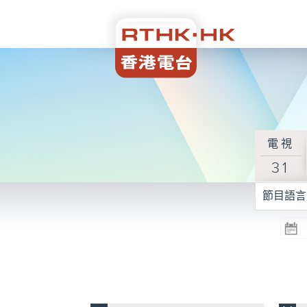
電視
31
節目語言