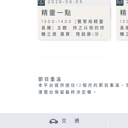
2026-06-05
精靈一點
精
1300-1400 [醫管局精靈
13
直播] 主題: 持之以恆的控
直
糖之道 嘉賓: 陸啟康(沙…
糖
節目重溫
本平台提供過往12個月的節目重溫，
港電台保留最終決定權。
交 通