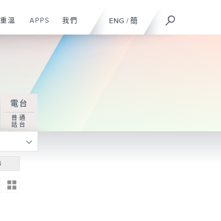
重溫
APPS
我們
ENG
/
簡
電台
普通
話台
尋