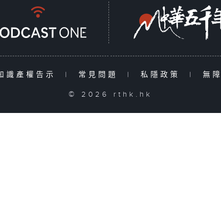
知識產權告示
|
常見問題
|
私隱政策
|
無
© 2026 rthk.hk