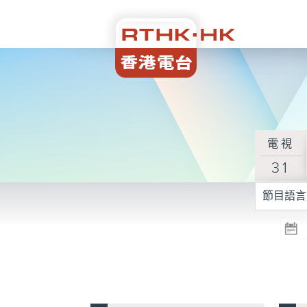
電視
31
節目語言