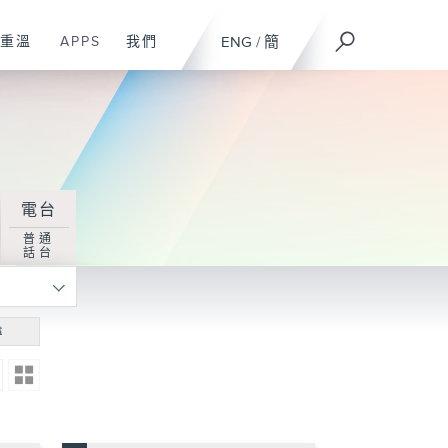
重溫
APPS
我們
ENG
/
簡
電台
普通
話台
尋