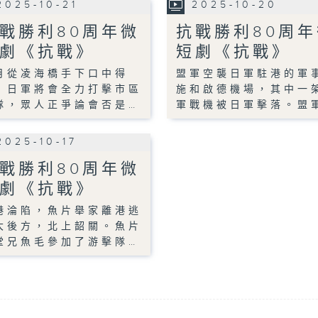
2025-10-21
2025-10-20
戰勝利80周年微
抗戰勝利80周年
劇《抗戰》
短劇《抗戰》
月從凌海橋手下口中得
盟軍空襲日軍駐港的軍
，日軍將會全力打擊市區
施和啟德機場，其中一
隊，眾人正爭論會否是…
軍戰機被日軍擊落。盟
2025-10-17
戰勝利80周年微
劇《抗戰》
港淪陷，魚片舉家離港逃
大後方，北上韶關。魚片
堂兄魚毛參加了游擊隊…