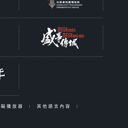
障礙播放器
|
其他語言內容
|