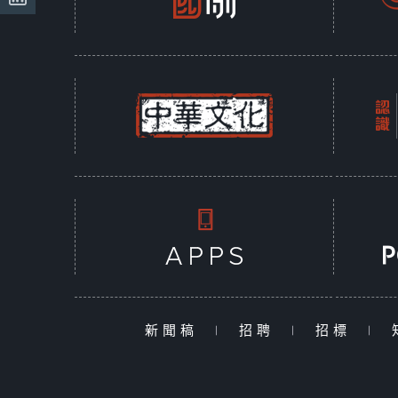
新聞稿
|
招聘
|
招標
|