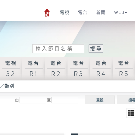
電視
電台
新聞
WEB+
電視
電台
電台
電台
電台
電台
32
R1
R2
R3
R4
R5
／類別
由
至
重設
搜