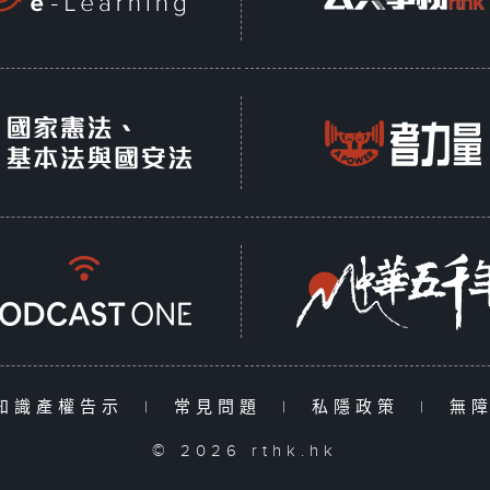
知識產權告示
|
常見問題
|
私隱政策
|
無
© 2026 rthk.hk