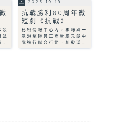
2025-10-19
微
抗戰勝利80周年微
短劇《抗戰》
事設
秘密情報中心內，李均與一
架盟
眾游擊隊員正商量跟元朗中
軍…
隊進行聯合行動，刺殺漢…