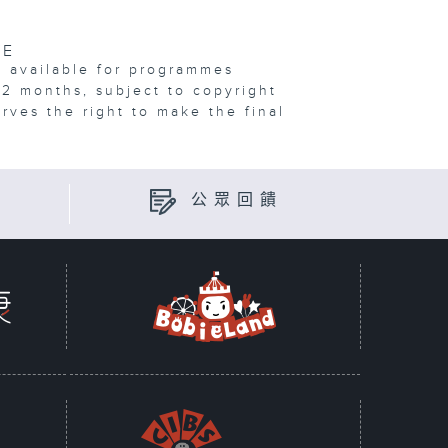
VE
e available for programmes
12 months, subject to copyright
erves the right to make the final
公眾回饋