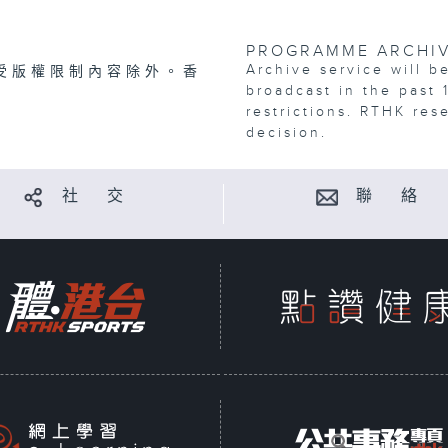
PROGRAMME ARCHI
Archive service will b
受版權限制內容除外。香
broadcast in the past 
restrictions. RTHK res
decision.
社 交
聯 絡