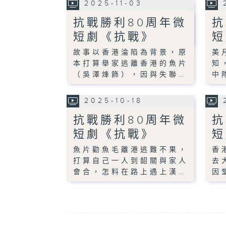
2025-11-03
抗戰勝利80周年微
抗
短劇《抗戰》
短
故事以香港淪陷為背景，原
美
本打算舉家逃離香港的魚片
知
（吳澤烽飾），因與失聯…
中
2025-10-18
抗戰勝利80周年微
抗
短劇《抗戰》
短
魚片勸魚毛離港逃難不果，
香
打算自己一人到韶關與家人
去
會合，怎料在路上遇上漢…
因