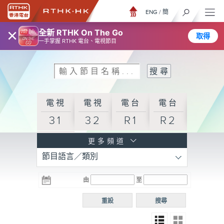
ENG
/
簡
×
全新 RTHK On The Go
取得
一手掌握 RTHK 電台、電視節目
電視
電視
電台
電台
31
32
R1
R2
電台
更多頻道
節目語言／類別
R3
電台
電台
電台
由
至
普通
R4
R5
話台
重設
搜尋