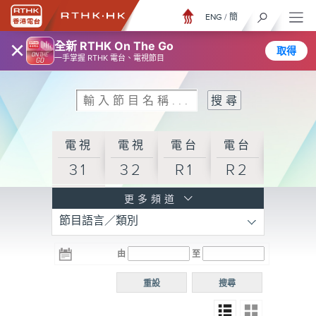
ENG
/
簡
×
全新 RTHK On The Go
取得
一手掌握 RTHK 電台、電視節目
電視
電視
電台
電台
31
32
R1
R2
電台
更多頻道
節目語言／類別
R3
電台
電台
電台
由
至
普通
R4
R5
話台
重設
搜尋