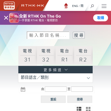
ENG
/
簡
×
全新 RTHK On The Go
取得
一手掌握 RTHK 電台、電視節目
電視
電視
電台
電台
31
32
R1
R2
電台
更多頻道
節目語言／類別
R3
電台
電台
電台
由
至
普通
R4
R5
話台
重設
搜尋