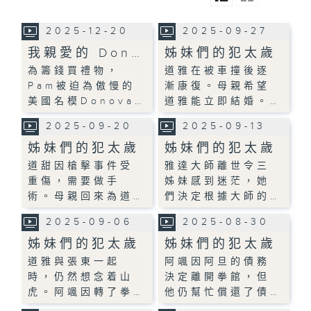
2025-12-20
2025-09-27
我親愛的 Don…
姊妹們的犯太歲
為籌錢買禮物，
道雅在被車撞後逐
Pam被迫為傲慢的
漸康復。母親希望
美國名模Donova…
道雅能立即結婚。…
2025-09-20
2025-09-13
姊妹們的犯太歲
姊妹們的犯太歲
道甜因槍擊事件受
雅達大師離世令三
重傷，需要做手
姊妹感到迷茫，她
術。母親回來為道…
們決定根據大師的…
2025-09-06
2025-08-30
姊妹們的犯太歲
姊妹們的犯太歲
道雅與張東一起
阿颯因阿旦的債務
時，仍然想念着山
決定離開拳館，但
虎。阿颯因轉了拳…
他仍幫忙償還了債…