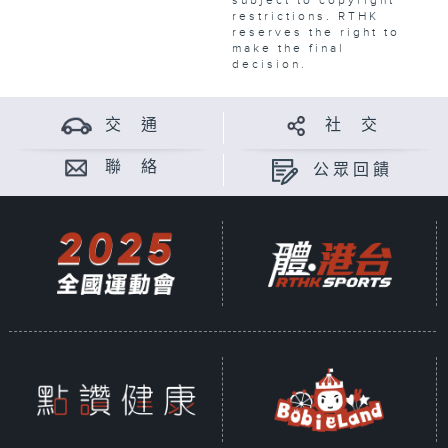
subject to copyright
restrictions. RTHK
reserves the right to
make the final
decision.
交 通
社 交
聯 絡
公眾回饋