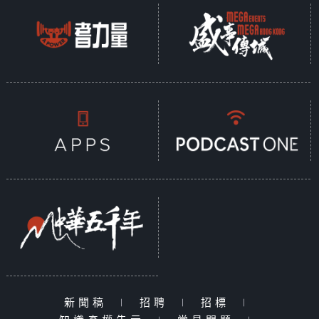
新聞稿
|
招聘
|
招標
|