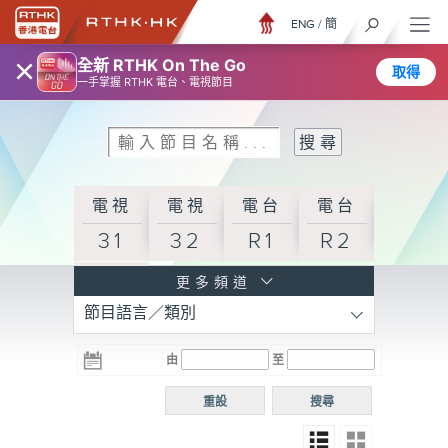
ENG
/
簡
×
全新 RTHK On The Go
取得
一手掌握 RTHK 電台、電視節目
電視
電視
電台
電台
31
32
R1
R2
電台
更多頻道
節目語言／類別
R3
電台
電台
電台
由
至
普通
R4
R5
話台
重設
搜尋