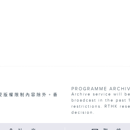
PROGRAMME ARCHI
Archive service will b
受版權限制內容除外。香
broadcast in the past 
restrictions. RTHK res
decision.