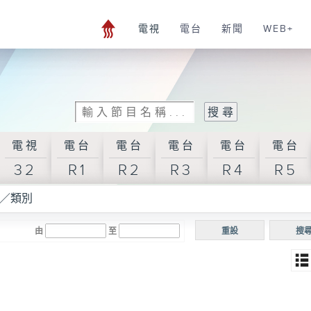
電視
電台
新聞
WEB+
電視
電台
電台
電台
電台
電台
32
R1
R2
R3
R4
R5
／類別
由
至
重設
搜