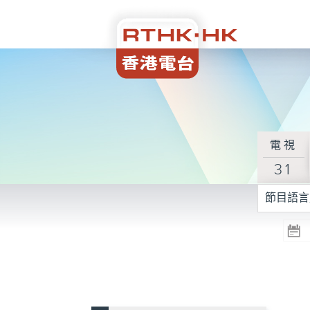
電視
31
節目語言