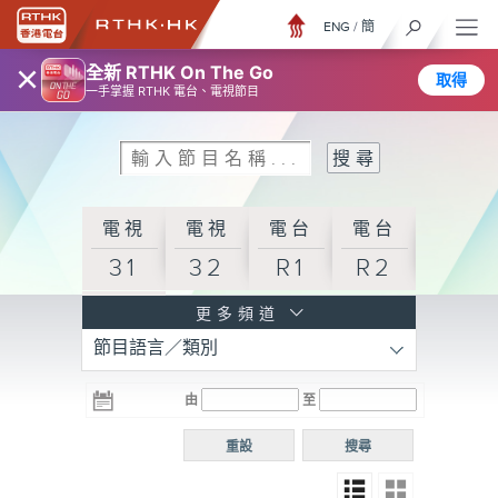
ENG
/
簡
×
全新 RTHK On The Go
取得
一手掌握 RTHK 電台、電視節目
電視
電視
電台
電台
31
32
R1
R2
電台
更多頻道
節目語言／類別
R3
電台
電台
電台
由
至
普通
R4
R5
話台
重設
搜尋