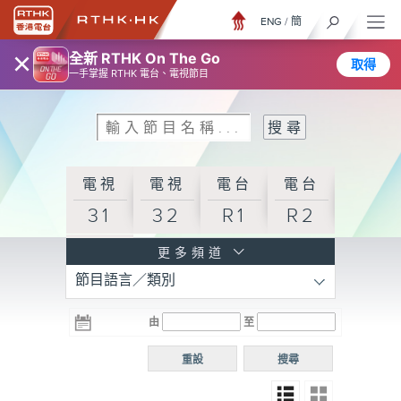
ENG
/
簡
×
全新 RTHK On The Go
取得
一手掌握 RTHK 電台、電視節目
電視
電視
電台
電台
31
32
R1
R2
電台
更多頻道
節目語言／類別
R3
電台
電台
電台
由
至
普通
R4
R5
話台
重設
搜尋