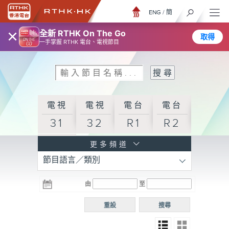
ENG
/
簡
×
全新 RTHK On The Go
取得
一手掌握 RTHK 電台、電視節目
電視
電視
電台
電台
31
32
R1
R2
電台
更多頻道
節目語言／類別
R3
電台
電台
電台
由
至
普通
R4
R5
話台
重設
搜尋