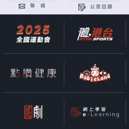
聯 絡
公眾回饋