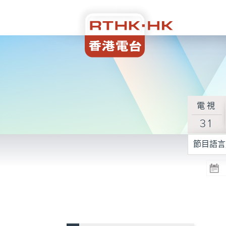
電視
31
節目語言