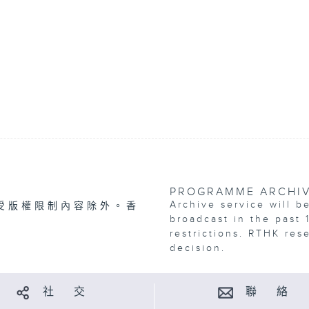
PROGRAMME ARCHI
Archive service will b
受版權限制內容除外。香
broadcast in the past 
restrictions. RTHK res
decision.
社 交
聯 絡