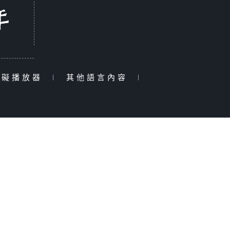
障礙播放器
|
其他語言內容
|