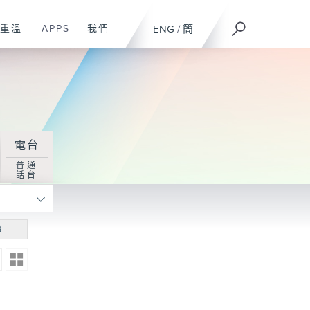
重溫
APPS
我們
ENG
/
簡
電台
普通
話台
尋