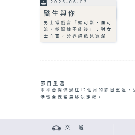
2026-06-03
醫生與你
男士常戲言「頭可斷，血可
流，髮際線不能後」；對女
士而言，分界線愈見寬濶…
節目重溫
本平台提供過往12個月的節目重溫，
港電台保留最終決定權。
交 通