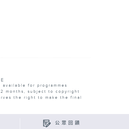
VE
e available for programmes
12 months, subject to copyright
erves the right to make the final
公眾回饋