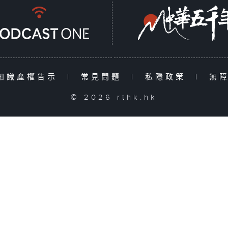
知識產權告示
|
常見問題
|
私隱政策
|
無
© 2026 rthk.hk