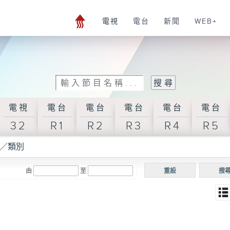
電視
電台
新聞
WEB+
電視
電台
電台
電台
電台
電台
32
R1
R2
R3
R4
R5
／類別
由
至
重設
搜