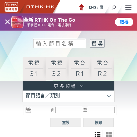
ENG
/
簡
×
全新 RTHK On The Go
取得
一手掌握 RTHK 電台、電視節目
電視
電視
電台
電台
31
32
R1
R2
電台
更多頻道
節目語言／類別
R3
電台
電台
電台
由
至
普通
R4
R5
話台
重設
搜尋