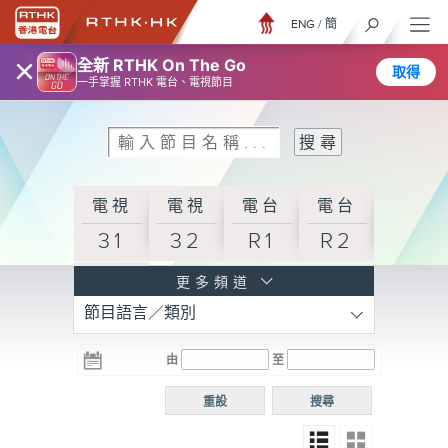
ENG
/
簡
×
全新 RTHK On The Go
取得
一手掌握 RTHK 電台、電視節目
電視
電視
電台
電台
31
32
R1
R2
電台
更多頻道
節目語言／類別
R3
電台
電台
電台
由
至
普通
R4
R5
話台
重設
搜尋