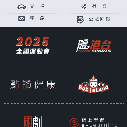
交 通
社 交
聯 絡
公眾回饋