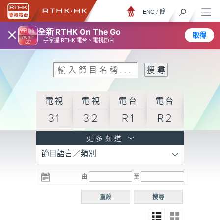
ENG
/
簡
×
全新 RTHK On The Go
取得
一手掌握 RTHK 電台、電視節目
電視
電視
電台
電台
31
32
R1
R2
電台
更多頻道
節目語言／類別
R3
電台
電台
電台
由
至
普通
R4
R5
話台
重設
搜尋