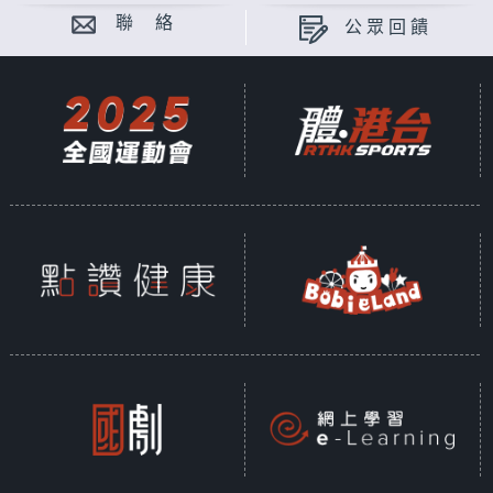
聯 絡
公眾回饋