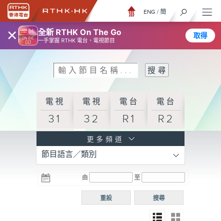
ENG
/
簡
×
全新 RTHK On The Go
取得
一手掌握 RTHK 電台、電視節目
電視
電視
電台
電台
31
32
R1
R2
電台
更多頻道
節目語言／類別
R3
電台
電台
電台
由
至
普通
R4
R5
話台
重設
搜尋