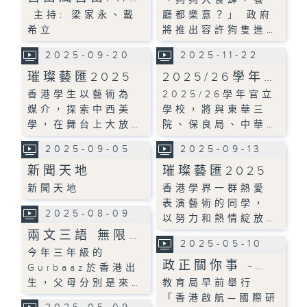
主持: 梁家永、戴
廳都樂意？」 政府
希立
將推出容許狗隻進…
2025-09-20
2025-11-22
璀璨藝匯2025
2025/26學年…
香港學生以藝術為
2025/26學年官立
媒介，探索中西美
學校，將與東華三
學，在舞台上大放…
院、保良局、中華…
2025-09-05
2025-09-13
新聞天地
璀璨藝匯2025
新聞天地
香港學界一群熱愛
表演藝術的同學，
2025-08-09
以努力和熱情綻放…
兩文三語 無限…
2025-05-10
今年三年級的
政正關你事 -…
Gurbaaz於香港出
生，父母分別是來…
教育局早前舉行
「香港啟航—國際研