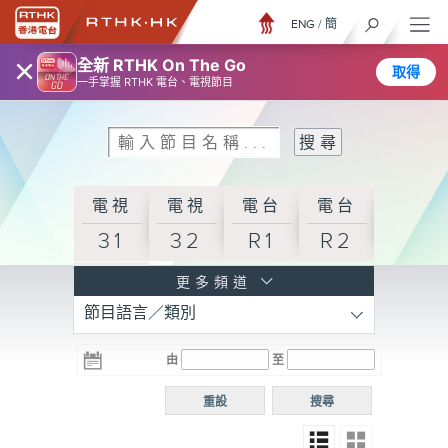
ENG
/
簡
×
全新 RTHK On The Go
取得
一手掌握 RTHK 電台、電視節目
電視
電視
電台
電台
31
32
R1
R2
電台
更多頻道
節目語言／類別
R3
電台
電台
電台
由
至
普通
R4
R5
話台
重設
搜尋