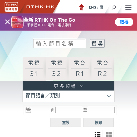
ENG
/
簡
×
全新 RTHK On The Go
取得
一手掌握 RTHK 電台、電視節目
電視
電視
電台
電台
31
32
R1
R2
電台
更多頻道
節目語言／類別
R3
電台
電台
電台
由
至
普通
R4
R5
話台
重設
搜尋