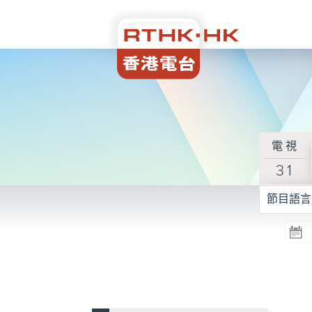
電視
31
節目語言