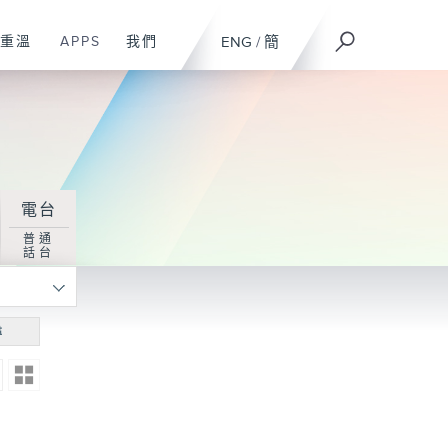
重溫
APPS
我們
ENG
/
簡
電台
普通
話台
尋