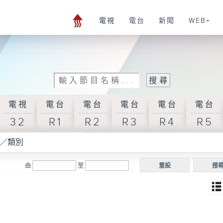
電視
電台
新聞
WEB+
電視
電台
電台
電台
電台
電台
32
R1
R2
R3
R4
R5
／類別
由
至
重設
搜