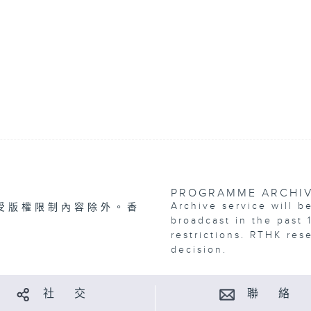
PROGRAMME ARCHI
Archive service will b
受版權限制內容除外。香
broadcast in the past 
restrictions. RTHK res
decision.
社 交
聯 絡