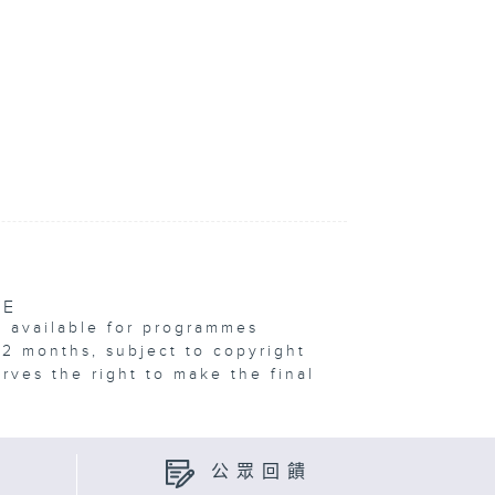
VE
e available for programmes
12 months, subject to copyright
erves the right to make the final
公眾回饋