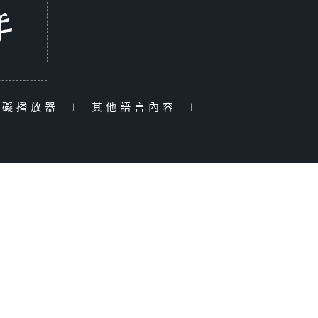
障礙播放器
|
其他語言內容
|