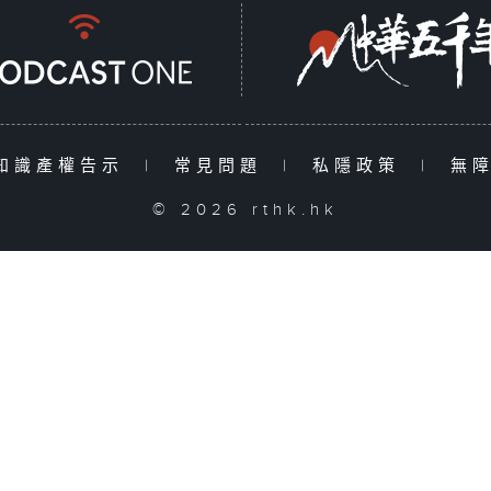
知識產權告示
|
常見問題
|
私隱政策
|
無
© 2026 rthk.hk