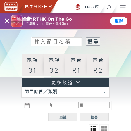
ENG
/
簡
×
全新 RTHK On The Go
取得
一手掌握 RTHK 電台、電視節目
電視
電視
電台
電台
31
32
R1
R2
電台
更多頻道
節目語言／類別
R3
電台
電台
電台
由
至
普通
R4
R5
話台
重設
搜尋