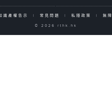
知識產權告示
|
常見問題
|
私隱政策
|
無
© 2026 rthk.hk