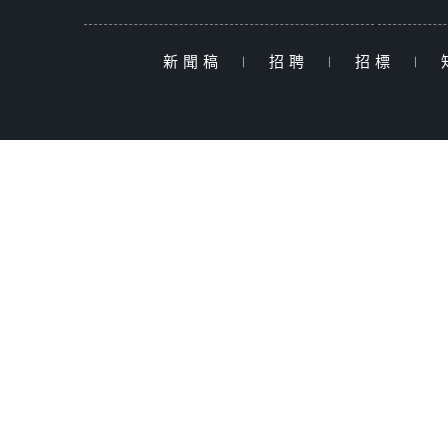
新聞稿
|
招聘
|
招標
|