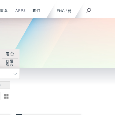
重溫
APPS
我們
ENG
/
簡
電台
普通
話台
尋