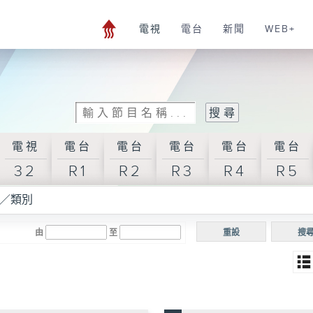
電視
電台
新聞
WEB+
電視
電台
電台
電台
電台
電台
32
R1
R2
R3
R4
R5
／類別
由
至
重設
搜