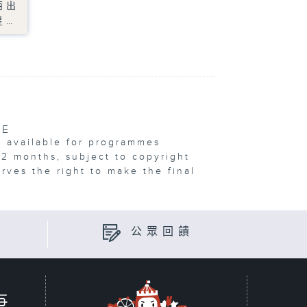
西出
星…
VE
e available for programmes
12 months, subject to copyright
erves the right to make the final
公眾回饋