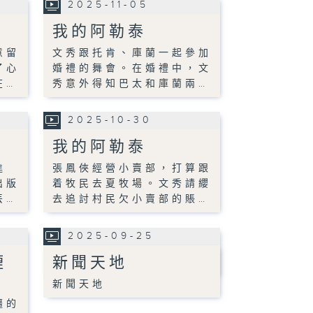
2025-11-05
我的阿勒泰
意留
文秀跟托肯、庫蘭一起參加
了心
婚禮的舞會。在婚禮中，文
在…
秀意外得知巴太和庫蘭兩…
2025-10-30
我的阿勒泰
進
張鳳俠經營小賣部，打算跟
出版
着牧民去夏牧場。文秀請纓
丟…
去追討村民欠小賣部的賬…
2025-09-25
煙
新聞天地
新聞天地
疆的