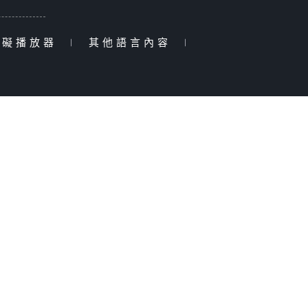
障礙播放器
|
其他語言內容
|