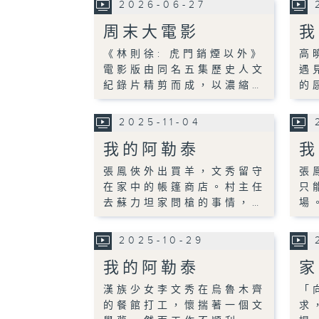
2026-06-27
周末大電影
我
《林則徐: 虎門銷煙以外》
高
電影版由同名五集歷史人文
遇
紀錄片精剪而成，以濃縮…
的
2025-11-04
我的阿勒泰
我
張鳯俠外出買羊，文秀留守
張
在家中的帳篷商店。村主任
只
去蘇力坦家問槍的事情，…
場
2025-10-29
我的阿勒泰
家
漢族少女李文秀在烏魯木齊
「
的餐館打工，懷揣著一個文
求