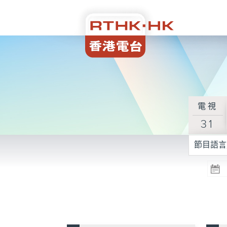
電視
31
節目語言