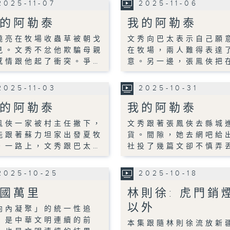
2025-11-07
2025-11-06
的阿勒泰
我的阿勒泰
曉亮在牧場收蟲草被朝戈
文秀向巴太表示自己願
見。文秀不忿他欺騙母親
在牧場，兩人難得表達
感情跟他起了衝突。爭…
意。另一邊，張鳯俠把
2025-11-03
2025-10-31
的阿勒泰
我的阿勒泰
鳯俠一家被村主任撇下，
文秀跟著張鳳俠去縣城
能跟著蘇力坦家出發夏牧
貨。間隙，她去網吧給
。一路上，文秀跟巴太…
社投了幾篇文卻不慎弄
2025-10-25
2025-10-18
國萬里
林則徐: 虎門銷
以外
向內凝聚」的統一性追
，是中華文明連續的前
本集跟隨林則徐流放新