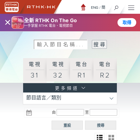
ENG
/
簡
×
全新 RTHK On The Go
取得
一手掌握 RTHK 電台、電視節目
電視
電視
電台
電台
31
32
R1
R2
電台
更多頻道
節目語言／類別
R3
電台
電台
電台
由
至
普通
R4
R5
話台
重設
搜尋