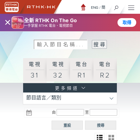
ENG
/
簡
×
全新 RTHK On The Go
取得
一手掌握 RTHK 電台、電視節目
電視
電視
電台
電台
31
32
R1
R2
電台
更多頻道
節目語言／類別
R3
電台
電台
電台
由
至
普通
R4
R5
話台
重設
搜尋