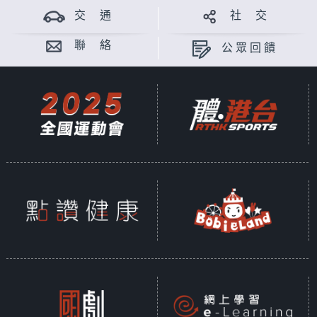
交 通
社 交
聯 絡
公眾回饋