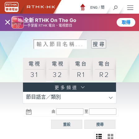
ENG
/
簡
×
全新 RTHK On The Go
取得
一手掌握 RTHK 電台、電視節目
電視
電視
電台
電台
31
32
R1
R2
電台
更多頻道
節目語言／類別
R3
電台
電台
電台
由
至
普通
R4
R5
話台
重設
搜尋