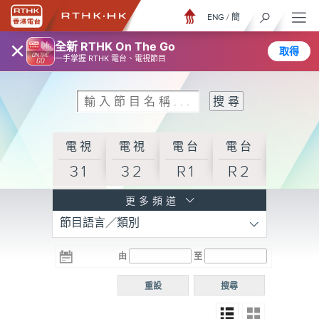
ENG
/
簡
×
全新 RTHK On The Go
取得
一手掌握 RTHK 電台、電視節目
電視
電視
電台
電台
31
32
R1
R2
電台
更多頻道
節目語言／類別
R3
電台
電台
電台
由
至
普通
R4
R5
話台
重設
搜尋