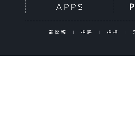
新聞稿
|
招聘
|
招標
|