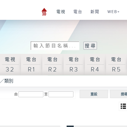
電視
電台
新聞
WEB+
電視
電台
電台
電台
電台
電台
32
R1
R2
R3
R4
R5
／類別
由
至
重設
搜