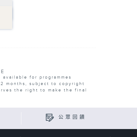
VE
e available for programmes
12 months, subject to copyright
erves the right to make the final
公眾回饋