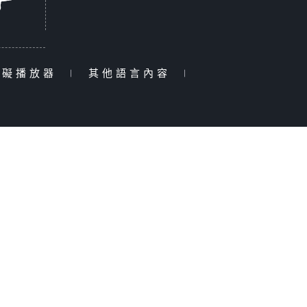
障礙播放器
|
其他語言內容
|