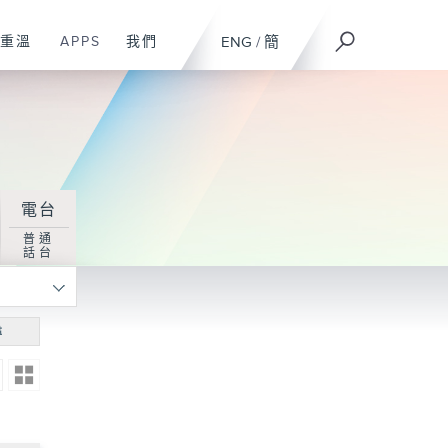
重溫
APPS
我們
ENG
/
簡
電台
普通
話台
尋