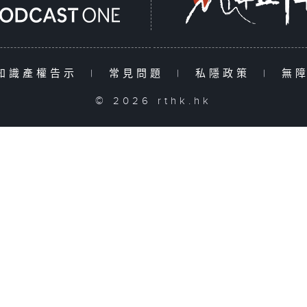
知識產權告示
|
常見問題
|
私隱政策
|
無
© 2026 rthk.hk