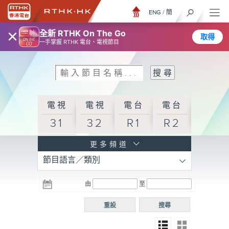
ENG
/
簡
×
全新 RTHK On The Go
取得
一手掌握 RTHK 電台、電視節目
電視
電視
電台
電台
31
32
R1
R2
電台
更多頻道
節目語言／類別
R3
電台
電台
電台
由
至
普通
R4
R5
話台
重設
搜尋