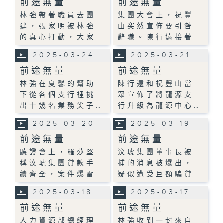
前途無量
前途無量
林強帶著職員去團
集團大會上，祝豐
建，張家明被林強
山突然宣佈要引咎
的真心打動，大家…
辭職。陳行遠接著…
2025-03-24
2025-03-21
前途無量
前途無量
林強在夏馨的幫助
陳行遠和祝豐山當
下從各個支行裡挑
眾宣佈了將龍源支
出十幾名業務尖子…
行升級為龍源中心…
2025-03-20
2025-03-19
前途無量
前途無量
聽證會上，羅莎堅
汶琥集團董事長被
稱汶琥集團貸款手
捕的消息被爆出，
續齊全，案件爆雷…
疑似遭受巨額騙貸…
2025-03-18
2025-03-17
前途無量
前途無量
人力資源部總經理
林強收到一封來自