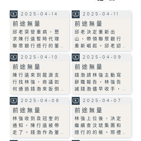
2025-04-14
2025-04-11
前途無量
前途無量
邱老突發重病，懇
邱老決定重新出
求陳行遠暫時代理
山，帶領聯眾銀行
聯眾銀行總行的董…
重新崛起。邱老認…
2025-04-10
2025-04-09
前途無量
前途無量
陳行遠來到龍源支
錢渤請林強主動寫
行找林強，商議如
辭職報告，林強告
何通過錢渤來扳倒…
誡錢渤儘早收手，…
2025-04-08
2025-04-07
前途無量
前途無量
林強收到袁冠奎的
林強上位後，決定
通知，陳行遠被帶
繼續查汶琥集團和
走了。錢渤作為董…
總行的的帳。邢禮…