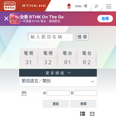
ENG
/
簡
×
全新 RTHK On The Go
取得
一手掌握 RTHK 電台、電視節目
電視
電視
電台
電台
31
32
R1
R2
電台
更多頻道
節目語言／類別
R3
電台
電台
電台
由
至
普通
R4
R5
話台
重設
搜尋