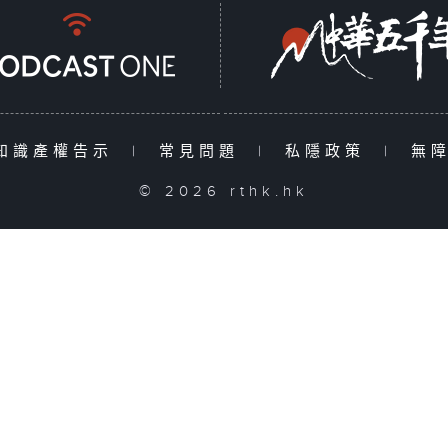
知識產權告示
|
常見問題
|
私隱政策
|
無
© 2026 rthk.hk