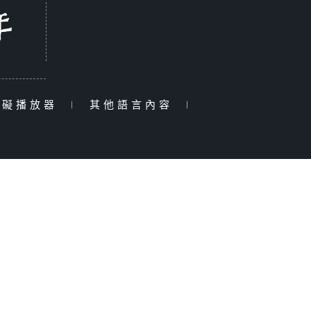
障礙播放器
|
其他語言內容
|