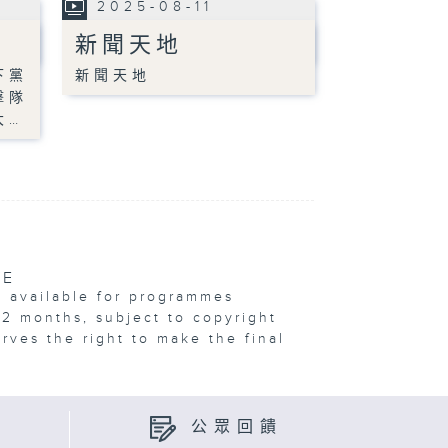
2025-08-11
新聞天地
下黨
新聞天地
擊隊
大…
VE
e available for programmes
12 months, subject to copyright
erves the right to make the final
公眾回饋