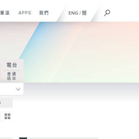
重溫
APPS
我們
ENG
/
簡
電台
普通
話台
尋