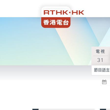
電視
31
節目語言