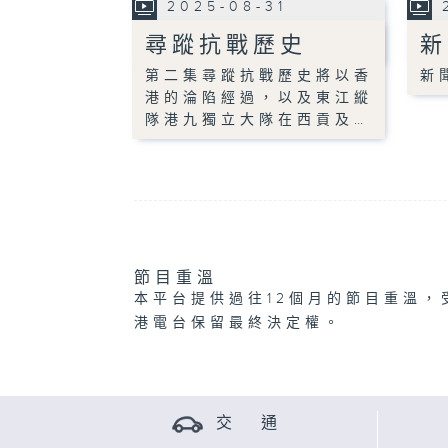
2025-08-31
尋蹤抗戰歷史
新
第二集尋蹤抗戰歷史將以香
新
港的淪陷經過，以及東江縱
隊港九獨立大隊在西貢及…
節目重溫
本平台提供過往12個月的節目重溫，
港電台保留最終決定權。
交 通