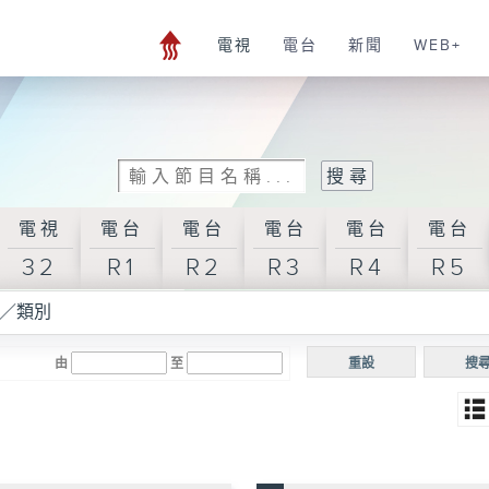
電視
電台
新聞
WEB+
電視
電台
電台
電台
電台
電台
32
R1
R2
R3
R4
R5
／類別
由
至
重設
搜