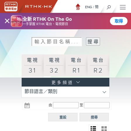
ENG
/
簡
×
全新 RTHK On The Go
取得
一手掌握 RTHK 電台、電視節目
電視
電視
電台
電台
31
32
R1
R2
電台
更多頻道
節目語言／類別
R3
電台
電台
電台
由
至
普通
R4
R5
話台
重設
搜尋