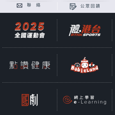
聯 絡
公眾回饋