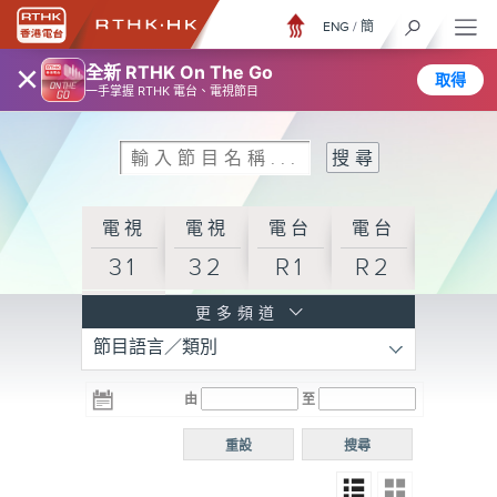
ENG
/
簡
×
全新 RTHK On The Go
取得
一手掌握 RTHK 電台、電視節目
電視
電視
電台
電台
31
32
R1
R2
電台
更多頻道
節目語言／類別
R3
電台
電台
電台
由
至
普通
R4
R5
話台
重設
搜尋